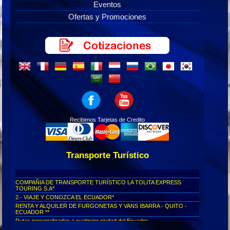
Eventos
Ofertas y Promociones
Recibimos Tarjetas de Credito
Transporte Turístico
COMPAÑIA DE TRANSPORTE TURÍSTICO LA TOLITA EXPRESS
TOURING S.A*
2.- VIAJE Y CONOZCA EL ECUADOR*
RENTA Y ALQUILER DE FURGONETAS Y VANS IBARRA - QUITO -
ECUADOR **
Rutas personalizadas a cualquier ciudad del Ecuador...
Viajes seguros al Cotopaxi...