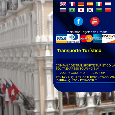
Recibimos Tarjetas de Credito
Transporte Turístico
COMPAÑIA DE TRANSPORTE TURÍSTICO LA
TOLITA EXPRESS TOURING S.A*
2.- VIAJE Y CONOZCA EL ECUADOR*
RENTA Y ALQUILER DE FURGONETAS Y VA
IBARRA - QUITO - ECUADOR **
Rutas personalizadas a cualquier ciudad del
Ecuador...
Viajes seguros al Cotopaxi...
Viajes seguros a Parque Nacional Yasuní
Viajes seguros al Parque Nacional Las Cajas
Viajes seguros a Cuenca
Viajes seguros al Centro Histórico de Quito
Viajes seguros a la Mitad del Mundo