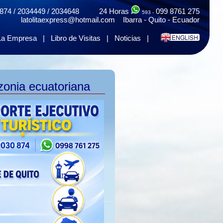
874 / 2034449 / 2034648 24 Horas
099 8761 275
593 -
latolitaexpress@hotmail.com Ibarra - Quito - Ecuador
La Empresa
|
Libro de Visitas
|
Noticias
|
zonia ecuatoriana