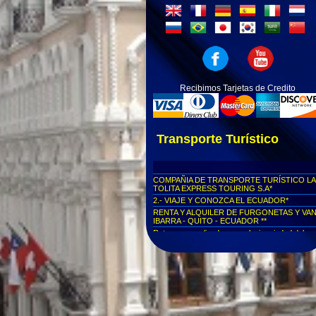
Recibimos Tarjetas de Credito
Transporte Turístico
COMPAÑIA DE TRANSPORTE TURÍSTICO LA
TOLITA EXPRESS TOURING S.A*
2.- VIAJE Y CONOZCA EL ECUADOR*
RENTA Y ALQUILER DE FURGONETAS Y VA
IBARRA - QUITO - ECUADOR **
Rutas personalizadas a cualquier ciudad del
Ecuador...
Viajes seguros al Cotopaxi...
Viajes seguros a Parque Nacional Yasuní
Viajes seguros al Parque Nacional Las Cajas
Viajes seguros a Cuenca
Viajes seguros al Centro Histórico de Quito
Viajes seguros a la Mitad del Mundo