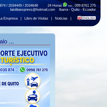
874 / 2034449 / 2034648 24 Horas
099 8761 275
593 -
latolitaexpress@hotmail.com Ibarra - Quito - Ecuador
La Empresa
|
Libro de Visitas
|
Noticias
|
lo ...