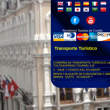
Recibimos Tarjetas de Credito
Transporte Turístico
COMPAÑIA DE TRANSPORTE TURÍSTICO LA
TOLITA EXPRESS TOURING S.A*
2.- VIAJE Y CONOZCA EL ECUADOR*
RENTA Y ALQUILER DE FURGONETAS Y VA
IBARRA - QUITO - ECUADOR **
Rutas personalizadas a cualquier ciudad del
Ecuador...
Viajes seguros al Cotopaxi...
Viajes seguros a Parque Nacional Yasuní
Viajes seguros al Parque Nacional Las Cajas
Viajes seguros a Cuenca
Viajes seguros al Centro Histórico de Quito
Viajes seguros a la Mitad del Mundo