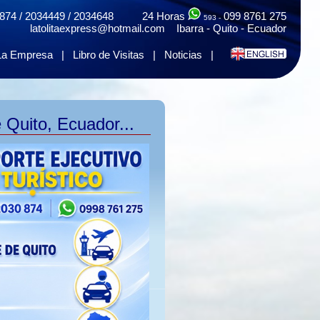
874 / 2034449 / 2034648 24 Horas
099 8761 275
593 -
latolitaexpress@hotmail.com Ibarra - Quito - Ecuador
La Empresa
|
Libro de Visitas
|
Noticias
|
 Quito, Ecuador...